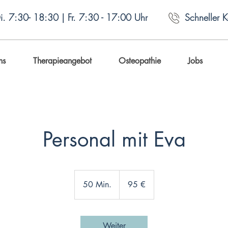
. 7:30- 18:30 | Fr. 7:30 - 17:00 Uhr
Schneller 
ns
Therapieangebot
Osteopathie
Jobs
Personal mit Eva
95
Euro
50 Min.
5
95 €
0
M
i
Weiter